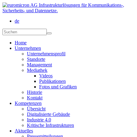
Direkt zum Inhalt
de
Suchformular
Suchen
Home
Unternehmen
Unternehmensprofil
Standorte
Management
Mediathek
Videos
Publikationen
Fotos und Grafiken
Historie
Kontakt
Kompetenzen
Übersicht
Digitalisierte Gebäude
Industrie 4.0
Kritische Infrastrukturen
Aktuelles
Pressemitteilungen