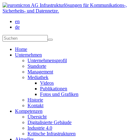
Direkt zum Inhalt
en
de
Suchformular
Suchen
Home
Unternehmen
Unternehmensprofil
Standorte
Management
Mediathek
Videos
Publikationen
Fotos und Grafiken
Historie
Kontakt
Kompetenzen
Übersicht
Digitalisierte Gebäude
Industrie 4.0
Kritische Infrastrukturen
Aktuelles