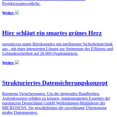
Projektverantwortliche.
Weiter
Hier schlägt ein smartes grünes Herz
euromicron stattet Bürokomplex mit intelligenter Sicherheitstechnik
aus - mit einer integrierten Lösung zur Steigerung der Effizienz und
Gebäudesicherheit auf 28.000 Quadratmetern.
Weiter
Strukturiertes Datensicherungskonzept
Barmenia Versicherungen: Um die steigenden Bandbreiten-
Anforderungen erfüllen zu können, implementierten Experten der
euromicron Deutschland GmbH Wellenlängen-Multiplexer der
MICROSENS. Sie gewährleisten die zuverlässige Übertragung
großer Datenmengen.