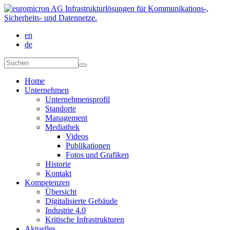
Direkt zum Inhalt
en
de
Suchformular
Suchen
Home
Unternehmen
Unternehmensprofil
Standorte
Management
Mediathek
Videos
Publikationen
Fotos und Grafiken
Historie
Kontakt
Kompetenzen
Übersicht
Digitalisierte Gebäude
Industrie 4.0
Kritische Infrastrukturen
Aktuelles