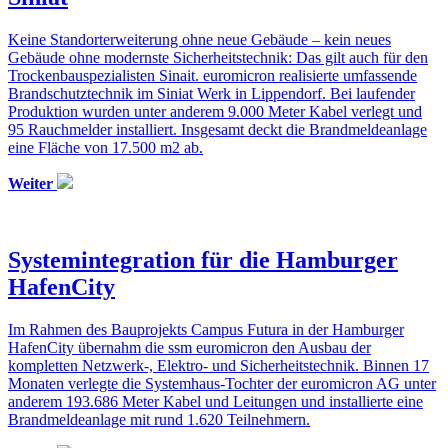
Keine Standorterweiterung ohne neue Gebäude – kein neues
Gebäude ohne modernste Sicherheitstechnik: Das gilt auch für den
Trockenbauspezialisten Sinait. euromicron realisierte umfassende
Brandschutztechnik im Siniat Werk in Lippendorf. Bei laufender
Produktion wurden unter anderem 9.000 Meter Kabel verlegt und
95 Rauchmelder installiert. Insgesamt deckt die Brandmeldeanlage
eine Fläche von 17.500 m2 ab.
Weiter
Systemintegration für die Hamburger
HafenCity
Im Rahmen des Bauprojekts Campus Futura in der Hamburger
HafenCity übernahm die ssm euromicron den Ausbau der
kompletten Netzwerk-, Elektro- und Sicherheitstechnik. Binnen 17
Monaten verlegte die Systemhaus-Tochter der euromicron AG unter
anderem 193.686 Meter Kabel und Leitungen und installierte eine
Brandmeldeanlage mit rund 1.620 Teilnehmern.